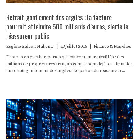
Retrait-gonflement des argiles : la facture
pourrait atteindre 500 milliards d’euros, alerte le
réassureur public
Eugène Balcon-Nukomy
|
23 juillet 2026
|
Finance & Marchés
Fissures en escalier, portes qui coincent, murs tiraillés : des
millions de propriétaires français connaissent déjà les stigmates
du retrait-gonflement des argiles. Le patron du réassureur
public vient de mettre un chiffre inédit sur ce péril silencieux —
et il donne le vertige.