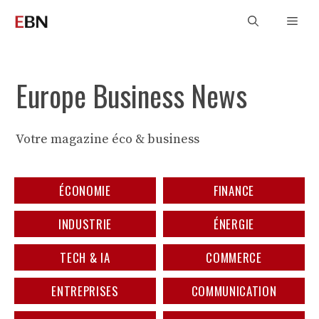
Aller
Men
au
contenu
Europe Business News
Votre magazine éco & business
ÉCONOMIE
FINANCE
INDUSTRIE
ÉNERGIE
TECH & IA
COMMERCE
ENTREPRISES
COMMUNICATION