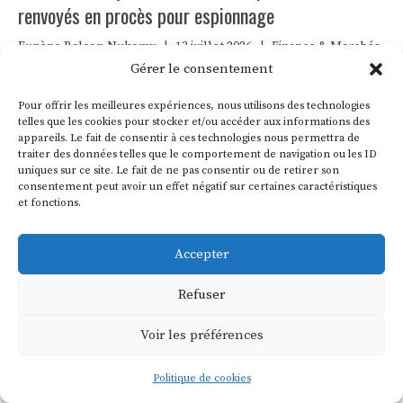
renvoyés en procès pour espionnage
Eugène Balcon-Nukomy
|
13 juillet 2026
|
Finance & Marchés
Gérer le consentement
L’Audience nationale espagnole vient d’ordonner l’ouverture
d’un procès retentissant : BBVA, deuxième banque du pays, et
Pour offrir les meilleures expériences, nous utilisons des technologies
son ancien président Francisco González devront répondre de
telles que les cookies pour stocker et/ou accéder aux informations des
contrats d’espionnage passés avec l’ex-commissaire José
appareils. Le fait de consentir à ces technologies nous permettra de
traiter des données telles que le comportement de navigation ou les ID
Manuel Villarejo. Une première pour un poids lourd de l’Ibex
uniques sur ce site. Le fait de ne pas consentir ou de retirer son
35.
consentement peut avoir un effet négatif sur certaines caractéristiques
et fonctions.
Accepter
Refuser
Voir les préférences
Politique de cookies