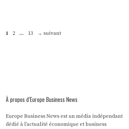
Page
Page
Page
1
2
…
13
→
suivant
À propos d’Europe Business News
Europe Business News est un média indépendant
dédié à l’actualité économique et business