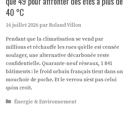
que 49 pour affronter des étés à plus de
40 °C
16 juillet 2026
par
Roland Villon
Pendant que la climatisation se vend par
millions et réchauffe les rues qu’elle est censée
soulager, une alternative décarbonée reste
confidentielle. Quarante-neuf réseaux, 1 841
bâtiments : le froid urbain français tient dans un
mouchoir de poche. Et le verrou n’est pas celui
qu’on croit.
Catégories
Énergie & Environnement