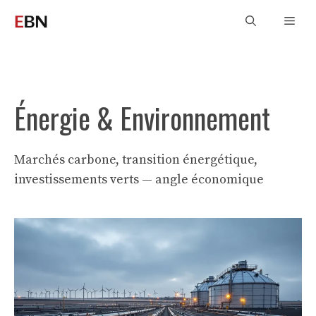
Aller
Men
au
contenu
Énergie & Environnement
Marchés carbone, transition énergétique,
investissements verts — angle économique