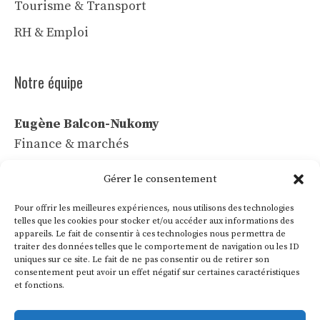
Tourisme & Transport
RH & Emploi
Notre équipe
Eugène Balcon-Nukomy
Finance & marchés
Céline Vaubert
Gérer le consentement
Tech & IA
Pour offrir les meilleures expériences, nous utilisons des technologies
Léa Voss
telles que les cookies pour stocker et/ou accéder aux informations des
appareils. Le fait de consentir à ces technologies nous permettra de
Commerce & communication
traiter des données telles que le comportement de navigation ou les ID
uniques sur ce site. Le fait de ne pas consentir ou de retirer son
Roland Villon
consentement peut avoir un effet négatif sur certaines caractéristiques
Industrie & énergie
et fonctions.
Marie Lakanal