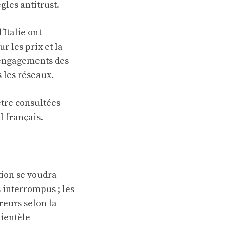
gles antitrust.
’Italie ont
r les prix et la
 engagements des
 les réseaux.
être consultées
l français.
tion se voudra
 interrompus ; les
reurs selon la
lientèle