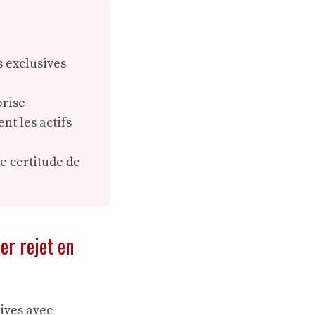
s exclusives
prise
nt les actifs
e certitude de
er rejet en
sives avec