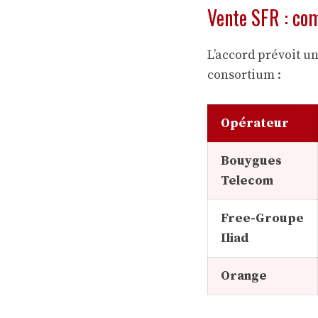
Vente SFR : com
L’accord prévoit un
consortium :
Opérateur
Bouygues
Telecom
Free-Groupe
Iliad
Orange