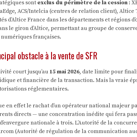
ratégiques sont
exclus du périmètre de la cession
: X
raEdge, ACS/Intelcia (centres de relation client), Altice
ités d’Altice France dans les départements et régions d
dans le giron d’Altice, permettant au groupe de conser
s numériques françaises.
ncipal obstacle à la vente de SFR
ivité court jusqu’au
15 mai 2026
, date limite pour final
dique et financière de la transaction. Mais la vraie ép
utorisations réglementaires.
e en effet le rachat d’un opérateur national majeur pa
ents directs — une concentration inédite qui fera pas
’envergure nationale à trois. L’Autorité de la concurr
Arcom (Autorité de régulation de la communication aud