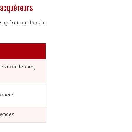
s acquéreurs
e opérateur dans le
nes non denses,
uences
uences