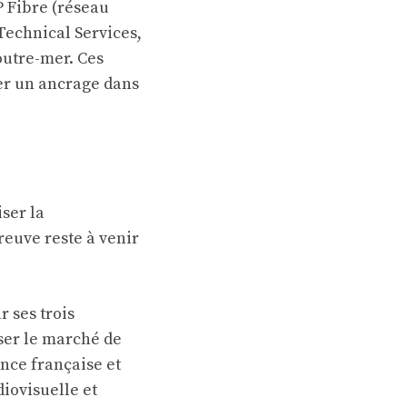
P Fibre (réseau
 Technical Services,
’outre-mer. Ces
ver un ancrage dans
iser la
reuve reste à venir
r ses trois
ser le marché de
ence française et
iovisuelle et