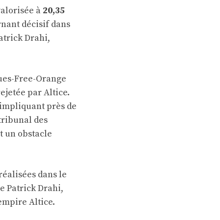
valorisée à
20,35
rnant décisif dans
atrick Drahi,
gues-Free-Orange
ejetée par Altice.
 impliquant près de
tribunal des
t un obstacle
 réalisées dans le
e Patrick Drahi,
empire Altice.