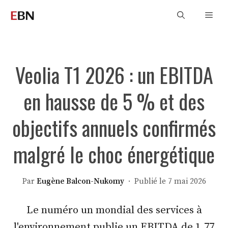
Aller
Men
au
contenu
Veolia T1 2026 : un EBITDA
en hausse de 5 % et des
objectifs annuels confirmés
malgré le choc énergétique
Par
Eugène Balcon-Nukomy
· Publié le 7 mai 2026
Le numéro un mondial des services à
l'environnement publie un EBITDA de 1,77