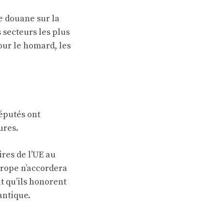
e douane sur la
 secteurs les plus
our le homard, les
députés ont
ures.
res de l’UE au
urope n’accordera
t qu’ils honorent
antique.