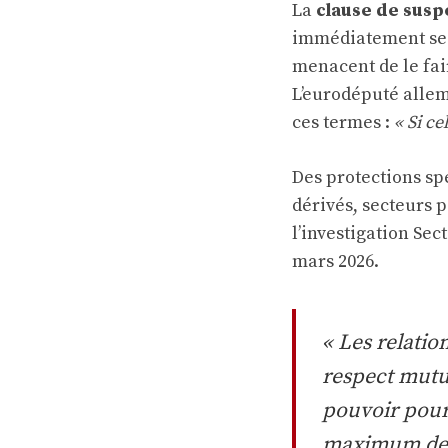
La
clause de susp
immédiatement ses 
menacent de le fai
L’eurodéputé allem
ces termes :
« Si ce
Des protections spé
dérivés, secteurs 
l’investigation Se
mars 2026.
« Les relatio
respect mutue
pouvoir pour
maximum de st