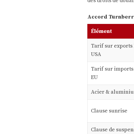
des droits de doua
Accord Turnberry
Élément
Tarif sur export
USA
Tarif sur import
EU
Acier & alumini
Clause sunrise
Clause de suspen