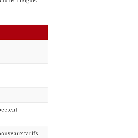
lu le trilogue.
pectent
ouveaux tarifs