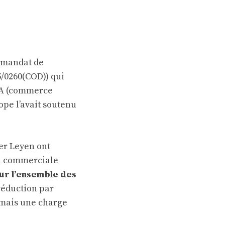
n mandat de
5/0260(COD)) qui
NTA (commerce
ope l’avait soutenu
er Leyen ont
ion commerciale
sur l’ensemble des
réduction par
 mais une charge