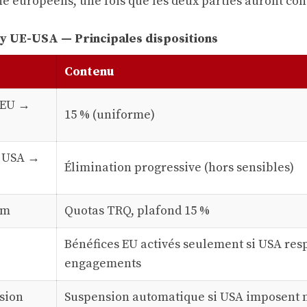
ne européens, une fois que les deux parties auront conc
 UE-USA — Principales dispositions
Contenu
s EU →
15 % (uniforme)
s USA →
Élimination progressive (hors sensibles)
um
Quotas TRQ, plafond 15 %
Bénéfices EU activés seulement si USA res
engagements
sion
Suspension automatique si USA imposent n