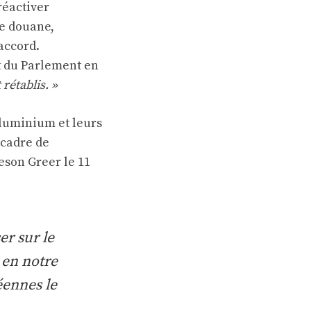
réactiver
de douane,
accord.
it du Parlement en
rétablis. »
’aluminium et leurs
 cadre de
eson Greer le 11
er sur le
 en notre
éennes le