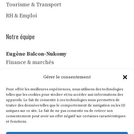
Tourisme & Transport
RH & Emploi
Notre équipe
Eugène Balcon-Nukomy
Finance & marchés
Céline Vaubert
Gérer le consentement
Tech & IA
Pour offrir les meilleures expériences, nous utilisons des technologies
Léa Voss
telles que les cookies pour stocker et/ou accéder aux informations des
appareils. Le fait de consentir à ces technologies nous permettra de
Commerce & communication
traiter des données telles que le comportement de navigation ou les ID
uniques sur ce site. Le fait de ne pas consentir ou de retirer son
Roland Villon
consentement peut avoir un effet négatif sur certaines caractéristiques
Industrie & énergie
et fonctions.
Marie Lakanal