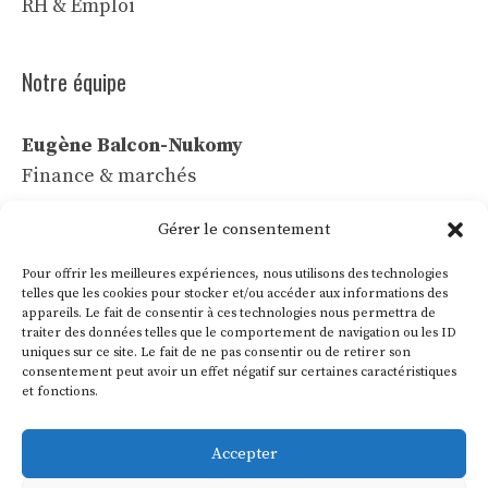
RH & Emploi
Notre équipe
Eugène Balcon-Nukomy
Finance & marchés
Céline Vaubert
Gérer le consentement
Tech & IA
Pour offrir les meilleures expériences, nous utilisons des technologies
Léa Voss
telles que les cookies pour stocker et/ou accéder aux informations des
appareils. Le fait de consentir à ces technologies nous permettra de
Commerce & communication
traiter des données telles que le comportement de navigation ou les ID
uniques sur ce site. Le fait de ne pas consentir ou de retirer son
Roland Villon
consentement peut avoir un effet négatif sur certaines caractéristiques
Industrie & énergie
et fonctions.
Marie Lakanal
Accepter
Ressources humaines