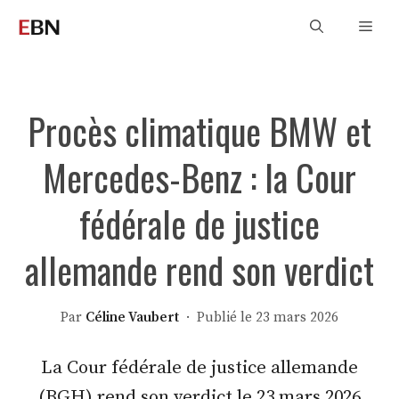
Aller
Men
au
contenu
Procès climatique BMW et
Mercedes-Benz : la Cour
fédérale de justice
allemande rend son verdict
Par
Céline Vaubert
· Publié le 23 mars 2026
La Cour fédérale de justice allemande
(BGH) rend son verdict le 23 mars 2026