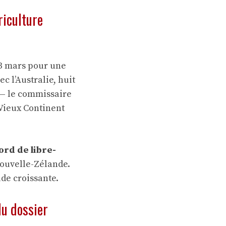
riculture
23 mars pour une
c l’Australie, huit
 — le commissaire
 Vieux Continent
ord de libre-
Nouvelle-Zélande.
de croissante.
du dossier