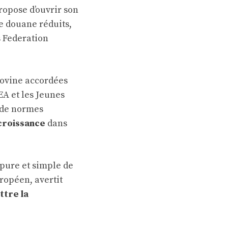
ropose d’ouvrir son
e douane réduits,
s Federation
bovine accordées
EA et les Jeunes
 de normes
 croissance
dans
 pure et simple de
ropéen, avertit
tre la