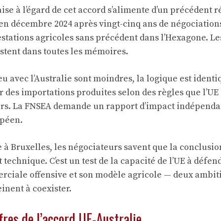
se à l’égard de cet accord s’alimente d’un précédent r
 en décembre 2024 après vingt-cinq ans de négociation
stations agricoles sans précédent dans l’Hexagone. Les
tent dans toutes les mémoires.
eu avec l’Australie sont moindres, la logique est ident
r des importations produites selon des règles que l’UE 
urs. La FNSEA demande un rapport d’impact indépendan
opéen.
 Bruxelles, les négociateurs savent que la conclusio
t technique. C’est un test de la capacité de l’UE à déf
rciale offensive et son modèle agricole — deux ambitio
inent à coexister.
fres de l’accord UE-Australie