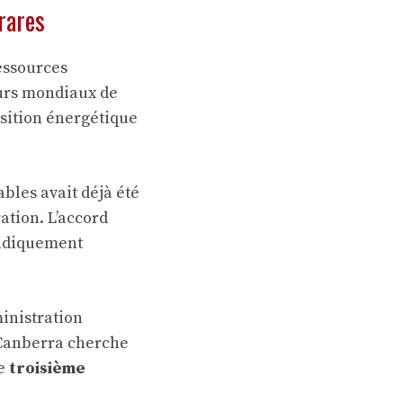
 rares
ressources
eurs mondiaux de
nsition énergétique
bles avait déjà été
ation. L’accord
ridiquement
inistration
 Canberra cherche
le
troisième