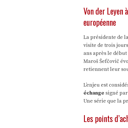
Von der Leyen à
européenne
La présidente de l
visite de trois jou
ans après le début
Maroš Šefčovič évo
retiennent leur sou
L’enjeu est considé
échange
signé par 
Une série que la p
Les points d’ac