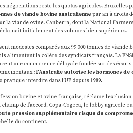
s négociations reste les quotas agricoles. Bruxelles p
onnes de viande bovine australienne
par an à droits d
our la viande ovine. Canberra, dont la National Farmer
 réclamait initialement des volumes bien supérieurs.
ssent modestes comparés aux 99 000 tonnes de viande 
ils alimentent la colère des syndicats français. La FNS
ncent une concurrence déloyale fondée sur des écarts
ironnementaux :
l’Australie autorise les hormones de
e pratique interdite dans l’UE depuis 1989.
ofession bovine et ovine française, réclame l’exclusion
du champ de l’accord. Copa-Cogeca, le lobby agricole eu
oute pression supplémentaire risque de compromet
chelle du continent.