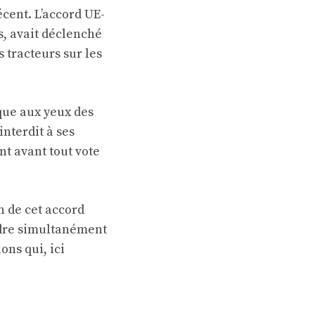
écent. L’accord UE-
s, avait déclenché
 tracteurs sur les
ique aux yeux des
interdit à ses
t avant tout vote
n de cet accord
endre simultanément
ns qui, ici