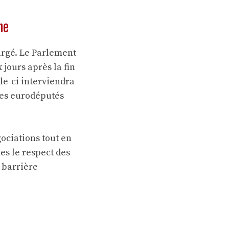
ne
argé. Le Parlement
x jours après la fin
lle-ci interviendra
 des eurodéputés
ociations tout en
es le respect des
 barrière