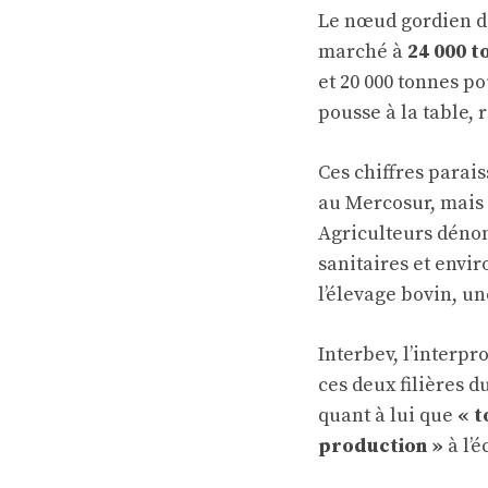
Le nœud gordien de
marché à
24 000 t
et 20 000 tonnes p
pousse à la table,
Ces chiffres parai
au Mercosur, mais 
Agriculteurs déno
sanitaires et env
l’élevage bovin, un
Interbev, l’interpr
ces deux filières 
quant à lui que
« t
production »
à l’é