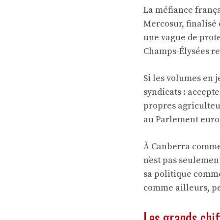
La méfiance françai
Mercosur, finalisé
une vague de prote
Champs-Élysées res
Si les volumes en j
syndicats : accepte
propres agriculte
au Parlement eur
À Canberra comme à
n’est pas seulemen
sa politique comme
comme ailleurs, pe
Les grands chif