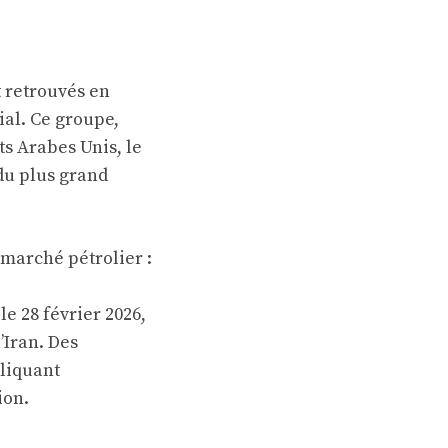
t retrouvés en
al. Ce groupe,
ats Arabes Unis, le
 du plus grand
 marché pétrolier :
e 28 février 2026,
’Iran. Des
liquant
ion.