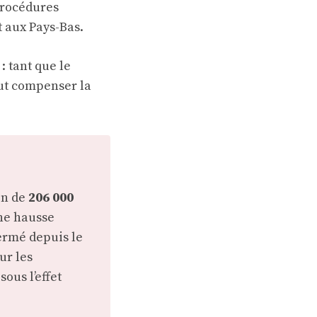
procédures
 aux Pays-Bas.
 tant que le
ut compenser la
on de
206 000
Une hausse
fermé depuis le
ur les
sous l’effet