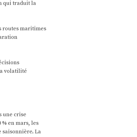
 qui traduit la
s routes maritimes
aration
écisions
 volatilité
s une crise
0 % en mars, les
e saisonnière. La