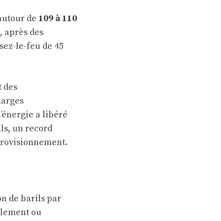
 autour de
109 à 110
, après des
sez-le-feu de 45
t des
marges
l’énergie a libéré
ls, un record
provisionnement.
n de barils par
ellement ou