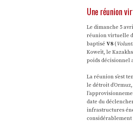
Une réunion vir
Le dimanche 5 avri
réunion virtuelle 
baptisé
V8
(
Volunt
Koweït, le Kazakhst
poids décisionnel a
La réunion s’est t
le détroit d’Ormuz
l’approvisionnemen
date du déclencheme
infrastructures é
considérablement t