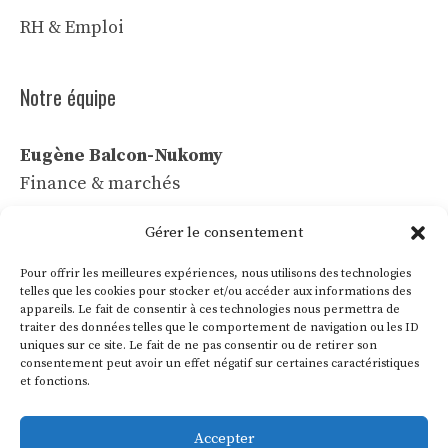
RH & Emploi
Notre équipe
Eugène Balcon-Nukomy
Finance & marchés
Céline Vaubert
Gérer le consentement
Tech & IA
Pour offrir les meilleures expériences, nous utilisons des technologies
Léa Voss
telles que les cookies pour stocker et/ou accéder aux informations des
appareils. Le fait de consentir à ces technologies nous permettra de
Commerce & communication
traiter des données telles que le comportement de navigation ou les ID
uniques sur ce site. Le fait de ne pas consentir ou de retirer son
Roland Villon
consentement peut avoir un effet négatif sur certaines caractéristiques
Industrie & énergie
et fonctions.
Marie Lakanal
Accepter
Ressources humaines