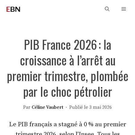
Aller
Men
au
contenu
PIB France 2026 : la
croissance à l’arrêt au
premier trimestre, plombée
par le choc pétrolier
Par
Céline Vaubert
· Publié le 3 mai 2026
Le PIB français a stagné à 0 % au premier
trimestre 2026, selon l'Insee. Tous les