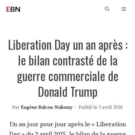
Aller
Men
au
contenu
Liberation Day un an après :
le bilan contrasté de la
guerre commerciale de
Donald Trump
Par
Eugène Balcon-Nukomy
· Publié le 2 avril 2026
Un an jour pour jour après le « Liberation
Day » du 2 avril 2025, le bilan de la guerre