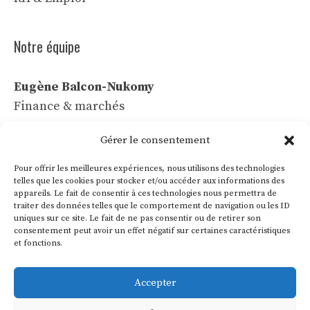
Notre équipe
Eugène Balcon-Nukomy
Finance & marchés
Céline Vaubert
Gérer le consentement
Tech & IA
Pour offrir les meilleures expériences, nous utilisons des technologies
Léa Voss
telles que les cookies pour stocker et/ou accéder aux informations des
appareils. Le fait de consentir à ces technologies nous permettra de
Commerce & communication
traiter des données telles que le comportement de navigation ou les ID
uniques sur ce site. Le fait de ne pas consentir ou de retirer son
Roland Villon
consentement peut avoir un effet négatif sur certaines caractéristiques
Industrie & énergie
et fonctions.
Marie Lakanal
Accepter
Ressources humaines