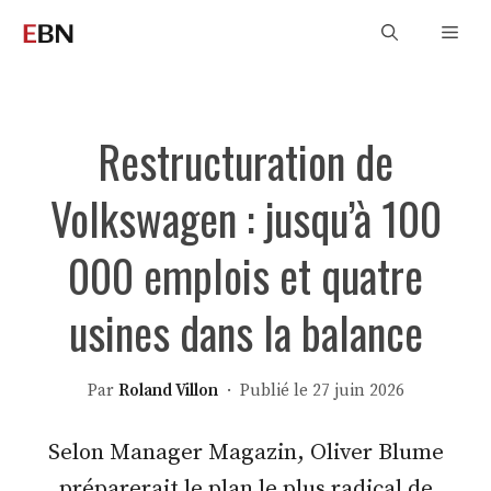
Aller
Men
au
contenu
Restructuration de
Volkswagen : jusqu’à 100
000 emplois et quatre
usines dans la balance
Par
Roland Villon
· Publié le 27 juin 2026
Selon Manager Magazin, Oliver Blume
préparerait le plan le plus radical de