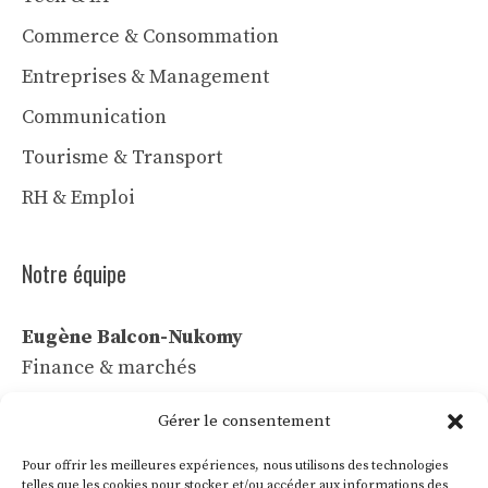
Commerce & Consommation
Entreprises & Management
Communication
Tourisme & Transport
RH & Emploi
Notre équipe
Eugène Balcon-Nukomy
Finance & marchés
Céline Vaubert
Gérer le consentement
Tech & IA
Pour offrir les meilleures expériences, nous utilisons des technologies
Léa Voss
telles que les cookies pour stocker et/ou accéder aux informations des