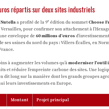
uros répartis sur deux sites industriels
u
Nutella
a profité de la 9ᵉ édition du sommet
Choose F
 Versailles, pour confirmer son attachement à l’Hexag
 une enveloppe de
60 millions d’euros
d’investissements
e ses usines du nord du pays : Villers-Écalles, en Nor
France.
oins à augmenter les volumes qu’à
moderniser l’outil 
ts et réduire l’empreinte carbone des sites. Une logiq
en dit long sur la manière dont les grands groupes agr
hui leurs investissements en Europe.
Montant
Projet principal