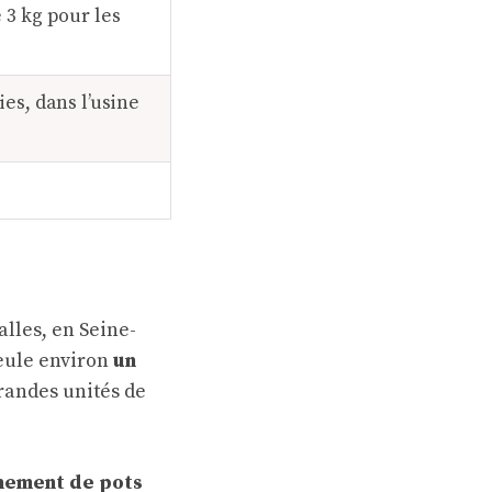
 3 kg pour les
es, dans l’usine
calles, en Seine-
seule environ
un
grandes unités de
nnement de pots