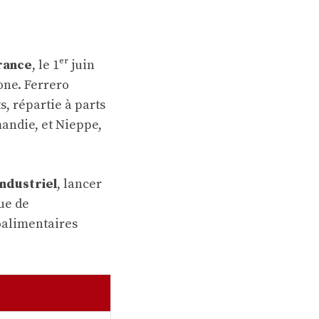
rance
, le 1ᵉʳ juin
one. Ferrero
, répartie à parts
mandie, et Nieppe,
industriel
, lancer
ue de
oalimentaires