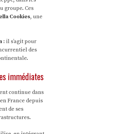
 au groupe. Ces
ella Cookies
, une
n
: il s’agit pour
oncurrentiel des
ontinentale.
hes immédiates
ment continue dans
 en France depuis
ent de ses
rastructures.
ilise, en intégrant