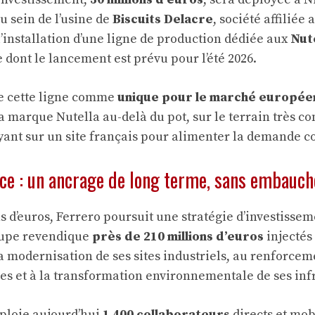
u sein de l’usine de
Biscuits Delacre
, société affiliée
l’installation d’une ligne de production dédiée aux
Nut
 dont le lancement est prévu pour l’été 2026.
e cette ligne comme
unique pour le marché europée
a marque Nutella au-delà du pot, sur le terrain très c
uyant sur un site français pour alimenter la demande c
nce : un ancrage de long terme, sans embauc
ns d’euros, Ferrero poursuit une stratégie d’investisse
oupe revendique
près de 210 millions d’euros
injectés
la modernisation de ses sites industriels, au renforcem
ues et à la transformation environnementale de ses inf
ploie aujourd’hui
1 400 collaborateurs
directs et mob