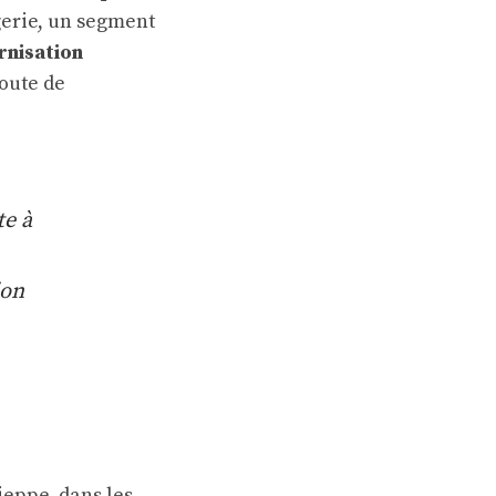
gerie, un segment
nisation
route de
te à
ion
ieppe, dans les