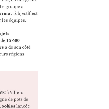
. Le groupe a
terme
: l’objectif est
r les équipes.
ojets
 de
15 600
rs
a de son côté
eurs régions
 M€
à Villers-
gne de pots de
Cookies
lancée