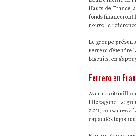
Hauts-de-France, a
fonds financeront 
nouvelle référence
Le groupe présent
Ferrero d’étendre l
biscuits, en s’app
Ferrero en Fra
Avec ces 60 millio
l’Hexagone. Le gr
2021, consacrés à 
capacités logistiq
Ferrero France em