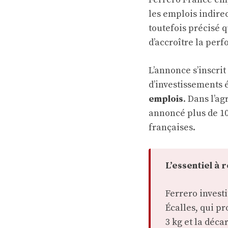
les emplois indirec
toutefois précisé q
d’accroître la perf
L’annonce s’inscri
d’investissements 
emplois
. Dans l’ag
annoncé plus de 10
françaises.
L’essentiel à 
Ferrero invest
Écalles, qui p
3 kg et la déca