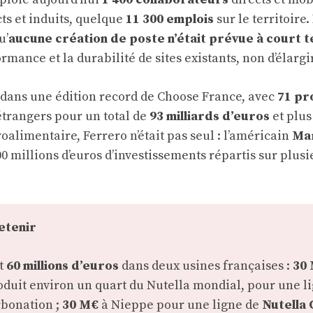
ts et induits, quelque
11 300 emplois
sur le territoire
u’
aucune création de poste n’était prévue à court 
ormance et la durabilité de sites existants, non d’élargi
t dans une édition record de Choose France, avec
71 pr
étrangers pour un total de
93 milliards d’euros
et plus
roalimentaire, Ferrero n’était pas seul : l’américain
Ma
0 millions d’euros d’investissements répartis sur plusi
retenir
it
60 millions d’euros
dans deux usines françaises :
30
roduit environ un quart du Nutella mondial, pour une li
rbonation ;
30 M€
à Nieppe pour une ligne de
Nutella 