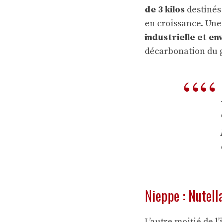
de 3 kilos
destinés
en croissance. Une
industrielle et e
décarbonation du 
Nieppe : Nutell
L’autre moitié de l