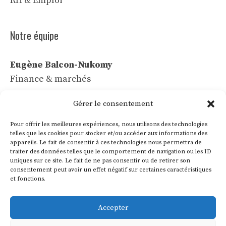
RH & Emploi
Notre équipe
Eugène Balcon-Nukomy
Finance & marchés
Céline Vaubert
Gérer le consentement
Tech & IA
Pour offrir les meilleures expériences, nous utilisons des technologies
Léa Voss
telles que les cookies pour stocker et/ou accéder aux informations des
appareils. Le fait de consentir à ces technologies nous permettra de
Commerce & communication
traiter des données telles que le comportement de navigation ou les ID
uniques sur ce site. Le fait de ne pas consentir ou de retirer son
Roland Villon
consentement peut avoir un effet négatif sur certaines caractéristiques
Industrie & énergie
et fonctions.
Marie Lakanal
Accepter
Ressources humaines