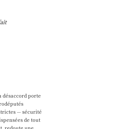
ait
u désaccord porte
urodéputés
trictes — sécurité
ispensées de tout
nt, redoute une