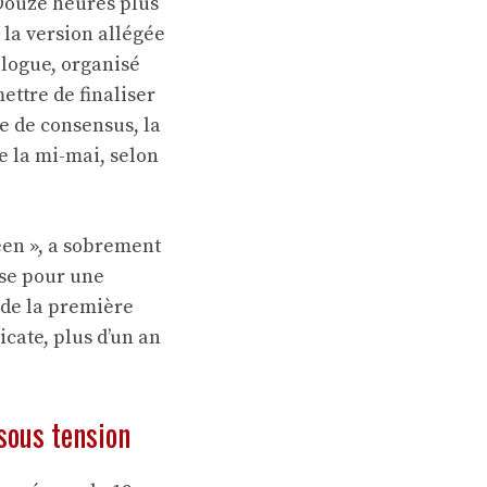
 Douze heures plus
 la version allégée
ilogue, organisé
ettre de finaliser
e de consensus, la
e la mi-mai, selon
éen », a sobrement
sse pour une
n de la première
icate, plus d’un an
 sous tension