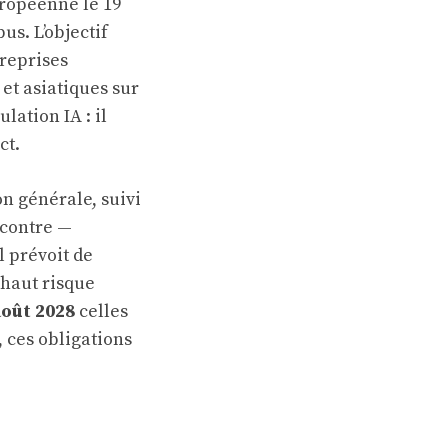
uropéenne le 19
us. L’objectif
treprises
et asiatiques sur
lation IA : il
ct.
on générale, suivi
 contre —
l prévoit de
 haut risque
août 2028
celles
, ces obligations