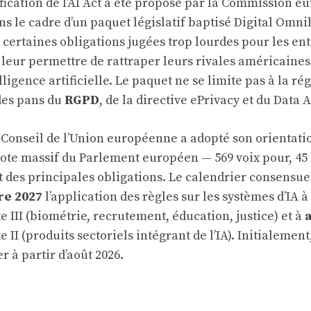
ification de l’AI Act a été proposé par la Commission e
 le cadre d’un paquet législatif baptisé Digital Omnib
r certaines obligations jugées trop lourdes pour les en
leur permettre de rattraper leurs rivales américaines 
ligence artificielle. Le paquet ne se limite pas à la régu
des pans du
RGPD
, de la directive ePrivacy et du Data A
e Conseil de l’Union européenne a adopté son orientati
vote massif du Parlement européen — 569 voix pour, 45
t des principales obligations. Le calendrier consensue
e 2027
l’application des règles sur les systèmes d’IA à
e III (biométrie, recrutement, éducation, justice) et à
e II (produits sectoriels intégrant de l’IA). Initialement
r à partir d’août 2026.