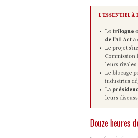
L’ESSENTIEL À
Le
trilogue
e
de l’AI Act
a 
Le projet s’i
Commission l
leurs rivales
Le blocage 
industries dé
La
présidenc
leurs discus
Douze heures de