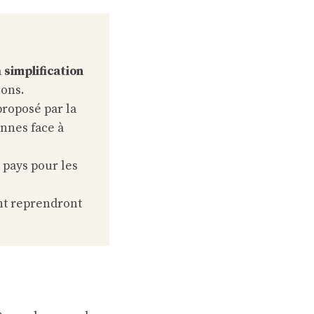
a
simplification
ions.
proposé par la
nnes face à
pays pour les
nt reprendront