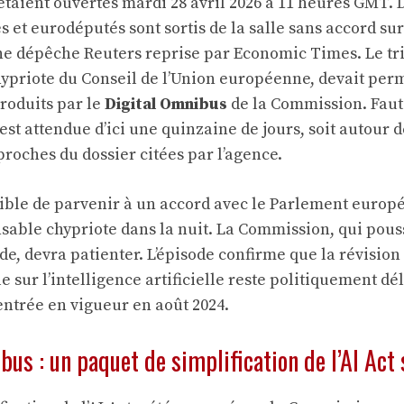
’étaient ouvertes mardi 28 avril 2026 à 11 heures GMT.
 et eurodéputés sont sortis de la salle sans accord sur
 une dépêche Reuters reprise par Economic Times. Le tr
ypriote du Conseil de l’Union européenne, devait perm
troduits par le
Digital Omnibus
de la Commission. Faut
st attendue d’ici une quinzaine de jours, soit autour d
proches du dossier citées par l’agence.
ossible de parvenir à un accord avec le Parlement europ
able chypriote dans la nuit. La Commission, qui pou
de, devra patienter. L’épisode confirme que la révisio
 sur l’intelligence artificielle reste politiquement dél
entrée en vigueur en août 2024.
bus : un paquet de simplification de l’AI Act