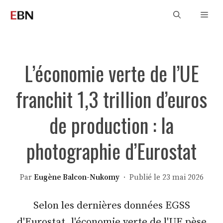
Aller
Men
au
contenu
L’économie verte de l’UE
franchit 1,3 trillion d’euros
de production : la
photographie d’Eurostat
Par
Eugène Balcon-Nukomy
· Publié le 23 mai 2026
Selon les dernières données EGSS
d'Eurostat, l'économie verte de l'UE pèse