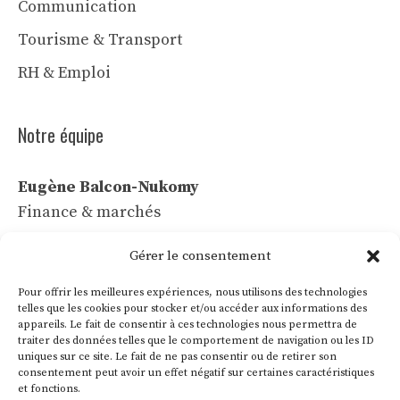
Communication
Tourisme & Transport
RH & Emploi
Notre équipe
Eugène Balcon-Nukomy
Finance & marchés
Céline Vaubert
Gérer le consentement
Tech & IA
Pour offrir les meilleures expériences, nous utilisons des technologies
Léa Voss
telles que les cookies pour stocker et/ou accéder aux informations des
appareils. Le fait de consentir à ces technologies nous permettra de
Commerce & communication
traiter des données telles que le comportement de navigation ou les ID
uniques sur ce site. Le fait de ne pas consentir ou de retirer son
Roland Villon
consentement peut avoir un effet négatif sur certaines caractéristiques
Industrie & énergie
et fonctions.