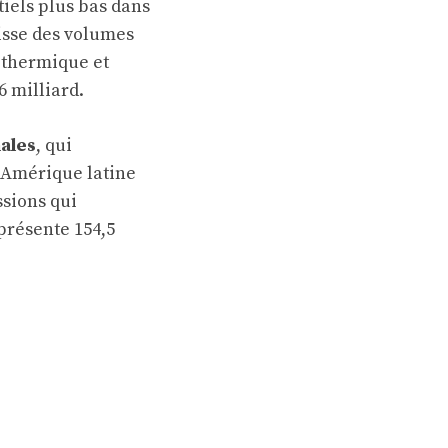
tiels plus bas dans
aisse des volumes
 thermique et
,6 milliard.
nales
, qui
 Amérique latine
ssions qui
eprésente 154,5