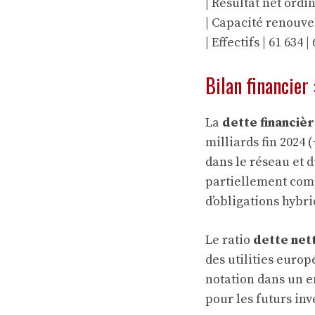
| Résultat net ordin
| Capacité renouvel
| Effectifs | 61 634 |
Bilan financier
La
dette financiè
milliards fin 2024
dans le réseau et d
partiellement comp
d’obligations hybr
Le ratio
dette ne
des utilities europ
notation dans un e
pour les futurs in