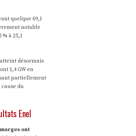
vant quelque 69,1
lièrement notable
5 % à 25,1
atteint désormais
dont 1,4 GW en
sant partiellement
e cause du
ultats Enel
marges ont