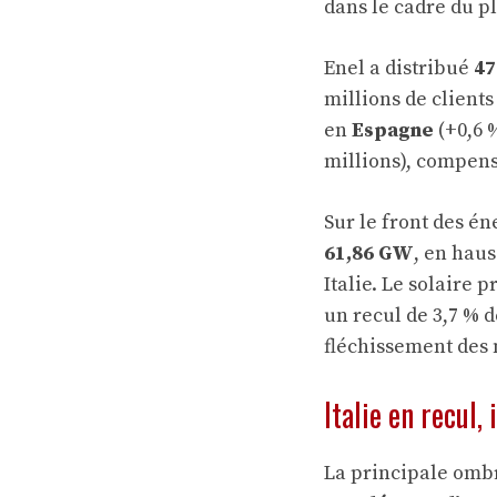
dans le cadre du p
Enel a distribué
47
millions de client
en
Espagne
(+0,6 %
millions), compens
Sur le front des é
61,86 GW
, en haus
Italie. Le solaire 
un recul de 3,7 % 
fléchissement des 
Italie en recul,
La principale ombr