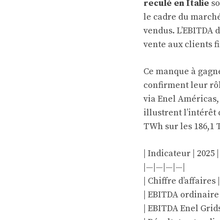
reculé en Italie
so
le cadre du marché
vendus. L’EBITDA d
vente aux clients f
Ce manque à gagne
confirment leur rô
via Enel Américas,
illustrent l’intérê
TWh sur les 186,1 
| Indicateur | 2025 |
|—|—|—|—|
| Chiffre d’affaires 
| EBITDA ordinaire |
| EBITDA Enel Grids 