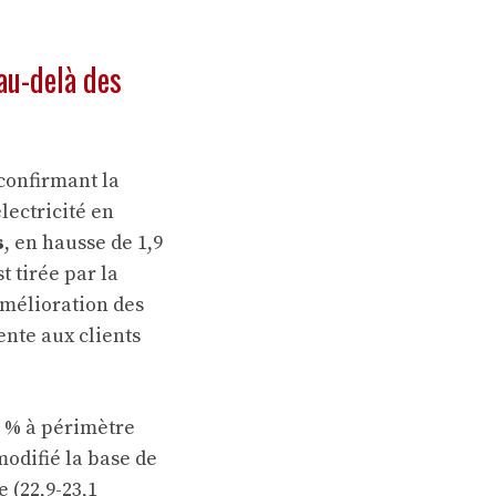
au-delà des
 confirmant la
lectricité en
s
, en hausse de 1,9
t tirée par la
amélioration des
ente aux clients
2 % à périmètre
odifié la base de
 (22,9-23,1