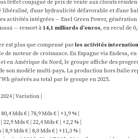
us l’effet conjugué de prix de vente aux clients résiden
 libéralisé, d’une hydraulicité défavorable et d’une b
es activités intégrées — Enel Green Power, génération
inaux — ressort à
14,1 milliards d’euros
, en recul de 0
r est plus que compensé par
les activités internatio
le de moteur de croissance. En Espagne via Endesa, en
 et en Amérique du Nord, le groupe affiche des progre
t de son modèle multi-pays. La production hors Italie r
TWh générés au total par le groupe en 2025.
 2024 | Variation |
| 80,4 Mds € | 78,9 Mds € | +1,9 % |
 22,9 Mds € | 22,4 Mds € | +2,2 % |
| 8,9 Mds € | 8,0 Mds € | +11,3 % |