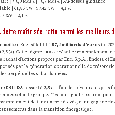
aire | > 6,9 Mds € | ~6,7 Mds € | Au-dessus guidance |
able | 61,86 GW | 59,42 GW | +4,1 % |
 60 359 | +2,1 % |
 : dette maîtrisée, ratio parmi les meilleurs 
re nette
d’Enel s’établit à
57,2 milliards d’euros
fin 202
 (+2,5 %). Cette légère hausse résulte principalement d
u rachat d’actions propres par Enel S.p.A., Endesa et E
ensés par la génération opérationnelle de trésorerie 
ides perpétuelles subordonnées.
tte/EBITDA
ressort à
2,5x
— l’un des niveaux les plus f
éennes selon le groupe. C’est un signal rassurant pour
nvironnement de taux encore élevés, et un gage de flex
vestissements dans la transition énergétique.