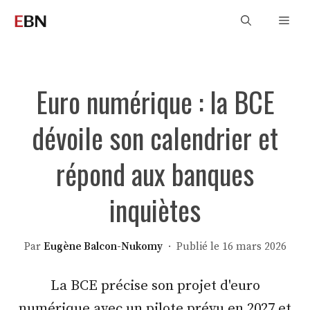
Aller
Men
au
contenu
Euro numérique : la BCE
dévoile son calendrier et
répond aux banques
inquiètes
Par
Eugène Balcon-Nukomy
· Publié le 16 mars 2026
La BCE précise son projet d'euro
numérique avec un pilote prévu en 2027 et