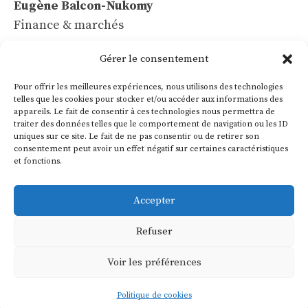
Eugène Balcon-Nukomy
Finance & marchés
Céline Vaubert
Gérer le consentement
Tech & IA
Pour offrir les meilleures expériences, nous utilisons des technologies
Léa Voss
telles que les cookies pour stocker et/ou accéder aux informations des
appareils. Le fait de consentir à ces technologies nous permettra de
Commerce & communication
traiter des données telles que le comportement de navigation ou les ID
uniques sur ce site. Le fait de ne pas consentir ou de retirer son
Roland Villon
consentement peut avoir un effet négatif sur certaines caractéristiques
Industrie & énergie
et fonctions.
Marie Lakanal
Accepter
Ressources humaines
Refuser
Voir les préférences
© 2026 - Europe Business News -
Mentions légales
Politique de cookies