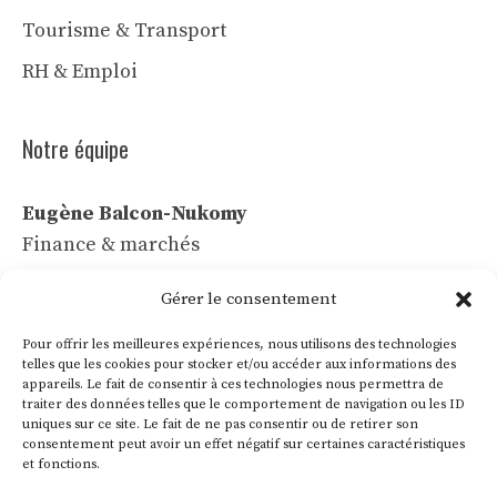
Tourisme & Transport
RH & Emploi
Notre équipe
Eugène Balcon-Nukomy
Finance & marchés
Céline Vaubert
Gérer le consentement
Tech & IA
Pour offrir les meilleures expériences, nous utilisons des technologies
Léa Voss
telles que les cookies pour stocker et/ou accéder aux informations des
appareils. Le fait de consentir à ces technologies nous permettra de
Commerce & communication
traiter des données telles que le comportement de navigation ou les ID
uniques sur ce site. Le fait de ne pas consentir ou de retirer son
Roland Villon
consentement peut avoir un effet négatif sur certaines caractéristiques
Industrie & énergie
et fonctions.