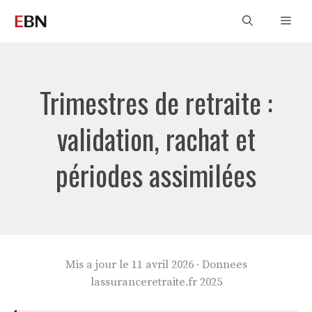
Aller
Men
au
contenu
Trimestres de retraite :
validation, rachat et
périodes assimilées
Mis a jour le 11 avril 2026 · Donnees
lassuranceretraite.fr 2025