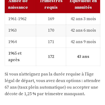
Année de
Trimestres
Équivalent en
naissance
requis
annuités
1961-1962
169
42 ans 3 mois
1963
170
42 ans 6 mois
1964
171
42 ans 9 mois
1965 et
172
43 ans
après
Si vous n’atteignez pas la durée requise à l’
âge
légal de départ
, vous avez deux options : attendre
67 ans (taux plein automatique) ou accepter une
décote de 1,25 % par trimestre manquant.