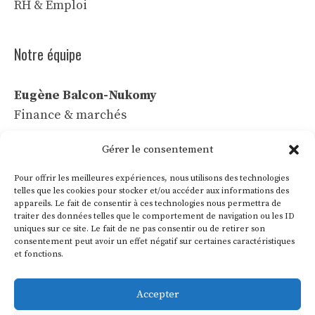
RH & Emploi
Notre équipe
Eugène Balcon-Nukomy
Finance & marchés
Céline Vaubert
Gérer le consentement
Tech & IA
Pour offrir les meilleures expériences, nous utilisons des technologies
Léa Voss
telles que les cookies pour stocker et/ou accéder aux informations des
appareils. Le fait de consentir à ces technologies nous permettra de
Commerce & communication
traiter des données telles que le comportement de navigation ou les ID
uniques sur ce site. Le fait de ne pas consentir ou de retirer son
Roland Villon
consentement peut avoir un effet négatif sur certaines caractéristiques
Industrie & énergie
et fonctions.
Marie Lakanal
Accepter
Ressources humaines