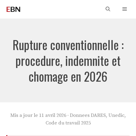
Aller
Men
au
contenu
Rupture conventionnelle :
procedure, indemnite et
chomage en 2026
Mis a jour le 11 avril 2026 · Donnees DARES, Unedic,
Code du travail 2025