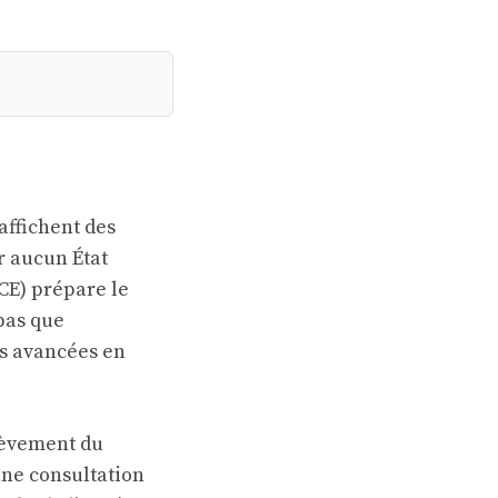
affichent des
r aucun État
CE) prépare le
 pas que
es avancées en
chèvement du
une consultation