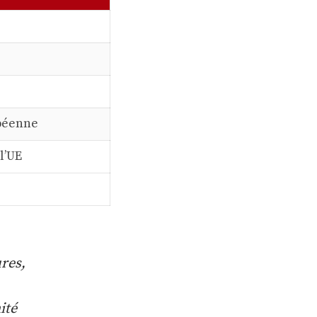
opéenne
l’UE
res,
ité