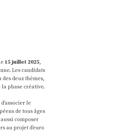
le
15 juillet 2025
,
nne. Les candidats
n des deux thèmes,
e la phase créative.
 d’associer le
opéens de tous âges
t aussi composer
urs
au projet d’euro