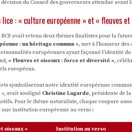
 décision du Conseil des gouverneurs attendue avant la
lice : « culture européenne » et « fleuves et
a BCE avait retenu deux thèmes finalistes pour la futur
opéenne : un héritage commun »
, met à l’honneur des 
personnalités européennes ayant façonné l’identité du 
ond,
« Fleuves et oiseaux : force et diversité »
, célèb
els européens.
lets symboliseront notre identité européenne commune
e », avait souligné
Christine Lagarde
, présidente de la
otifs. Pour le thème naturaliste, chaque coupure asso
t une institution européenne au verso :
et oiseaux »
Institution au verso