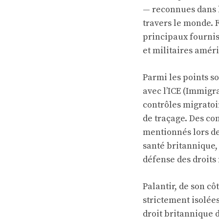
— reconnues dans l
travers le monde. F
principaux fourni
et militaires amér
Parmi les points so
avec l’ICE (Immigr
contrôles migratoir
de traçage. Des co
mentionnés lors de
santé britannique,
défense des droit
Palantir, de son cô
strictement isolée
droit britannique 