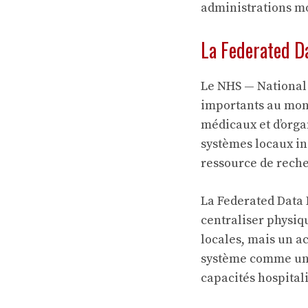
administrations m
La Federated Da
Le NHS — National 
importants au mond
médicaux et d’org
systèmes locaux in
ressource de rech
La Federated Data 
centraliser physiq
locales, mais un a
système comme une b
capacités hospitali