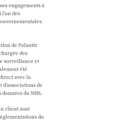
t ses engagements à
 l’un des
 gouvernementales
ation de Palantir
 chargée des
e surveillance et
galement été
irect avec la
 d’associations de
s données du NHS.
n client sont
 réglementations du