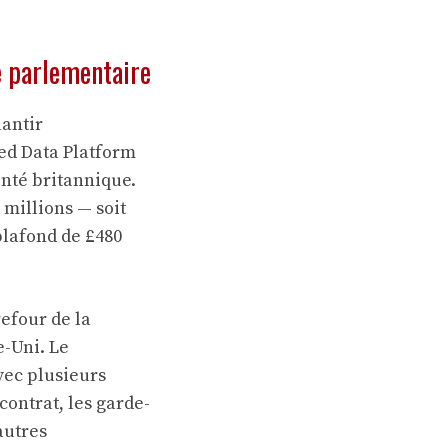
e parlementaire
lantir
ted Data Platform
anté britannique.
 millions — soit
plafond de £480
refour de la
-Uni. Le
vec plusieurs
contrat, les garde-
autres