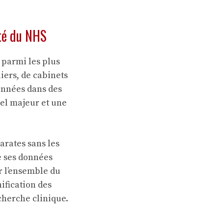
nté du NHS
 parmi les plus
iers, de cabinets
onnées dans des
nel majeur et une
arates sans les
e ses données
r l’ensemble du
ification des
echerche clinique.