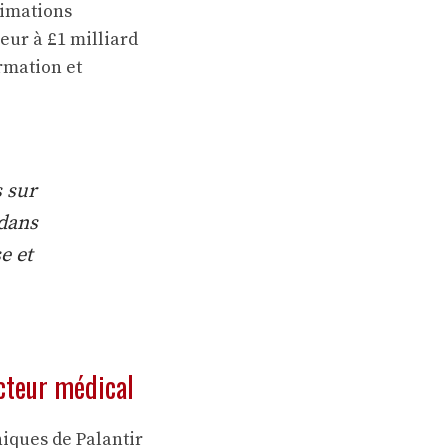
timations
ur à £1 milliard
ormation et
s sur
 dans
e et
ecteur médical
niques de Palantir