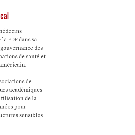
cal
 médecins
 la FDP dans sa
a gouvernance des
ations de santé et
 américain.
ssociations de
heurs académiques
tilisation de la
onnées pour
uctures sensibles