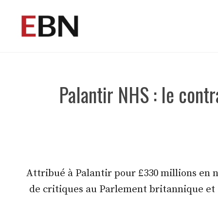
Aller
au
contenu
Palantir NHS : le cont
Attribué à Palantir pour £330 millions e
de critiques au Parlement britannique et 