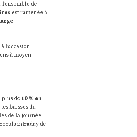
r l’ensemble de
ires
est ramenée à
arge
, à l’occasion
tions à moyen
é plus de
10 % en
rtes baisses du
les de la journée
 reculs intraday de