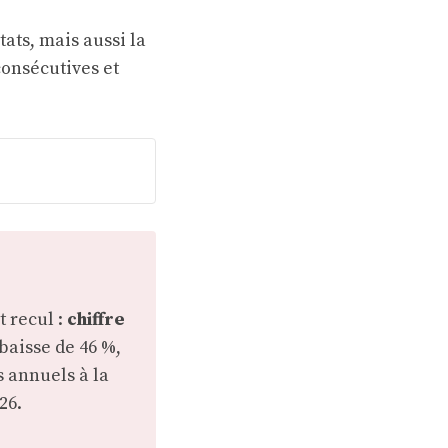
ats, mais aussi la
consécutives et
t recul :
chiffre
baisse de 46 %,
s annuels à la
26.