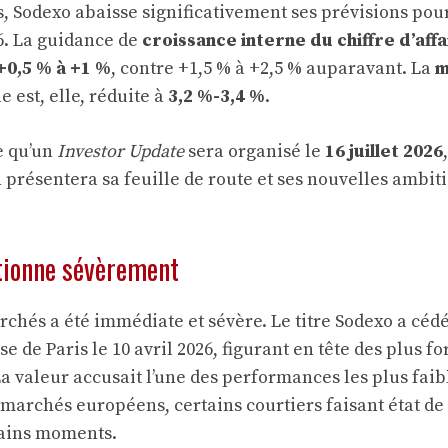
ts, Sodexo abaisse significativement ses prévisions pou
26. La guidance de
croissance interne du chiffre d’affa
+0,5 % à +1 %
, contre +1,5 % à +2,5 % auparavant. La
m
e est, elle, réduite à
3,2 %-3,4 %
.
e qu’un
Investor Update
sera organisé le
16 juillet 2026
n présentera sa feuille de route et ses nouvelles ambi
tionne sévèrement
rchés a été immédiate et sévère. Le titre Sodexo a céd
e de Paris le 10 avril 2026, figurant en tête des plus fo
a valeur accusait l’une des performances les plus faib
 marchés européens, certains courtiers faisant état de
tains moments.