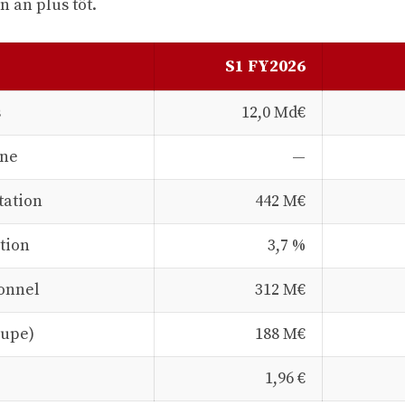
n an plus tôt.
S1 FY2026
s
12,0 Md€
rne
—
tation
442 M€
tion
3,7 %
ionnel
312 M€
oupe)
188 M€
1,96 €