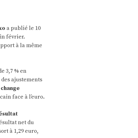
xo
a publié le 10
in février.
rapport à la même
de 3,7 % en
r des ajustements
e change
cain face à l’euro.
ésultat
ésultat net du
ort à 1,29 euro,