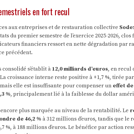
emestriels en fort recul
ces aux entreprises et de restauration collective
Sode
ltats du premier semestre de l’exercice 2025-2026, clos f
icateurs financiers ressort en nette dégradation par 
ice précédent.
s consolidé s’établit à
12,0 milliards d’euros
, en recul 
La croissance interne reste positive à +1,7 %, tirée pa
, mais elle est insuffisante pour compenser un
effet d
,3 %
, principalement lié à la faiblesse du dollar améri
 encore plus marquée au niveau de la rentabilité. Le
r
fondre de 46,2 %
à 312 millions d’euros, tandis que le r
7 %, à 188 millions d’euros. Le bénéfice par action ress