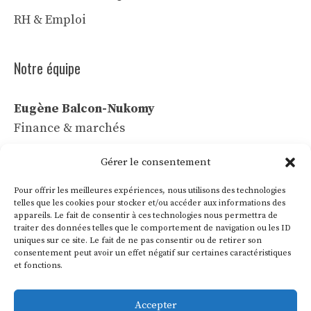
RH & Emploi
Notre équipe
Eugène Balcon-Nukomy
Finance & marchés
Céline Vaubert
Gérer le consentement
Tech & IA
Pour offrir les meilleures expériences, nous utilisons des technologies
Léa Voss
telles que les cookies pour stocker et/ou accéder aux informations des
appareils. Le fait de consentir à ces technologies nous permettra de
Commerce & communication
traiter des données telles que le comportement de navigation ou les ID
uniques sur ce site. Le fait de ne pas consentir ou de retirer son
Roland Villon
consentement peut avoir un effet négatif sur certaines caractéristiques
Industrie & énergie
et fonctions.
Marie Lakanal
Accepter