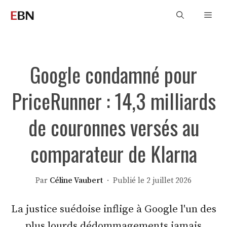
Aller
Men
au
contenu
Google condamné pour
PriceRunner : 14,3 milliards
de couronnes versés au
comparateur de Klarna
Par
Céline Vaubert
· Publié le 2 juillet 2026
La justice suédoise inflige à Google l'un des
plus lourds dédommagements jamais