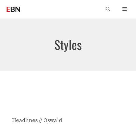
Aller
Men
au
contenu
Styles
Headlines // Oswald