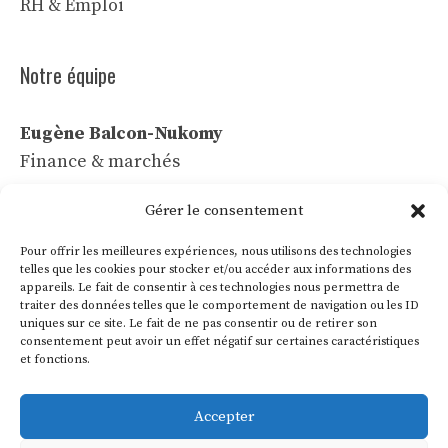
RH & Emploi
Notre équipe
Eugène Balcon-Nukomy
Finance & marchés
Céline Vaubert
Gérer le consentement
Tech & IA
Pour offrir les meilleures expériences, nous utilisons des technologies
Léa Voss
telles que les cookies pour stocker et/ou accéder aux informations des
appareils. Le fait de consentir à ces technologies nous permettra de
Commerce & communication
traiter des données telles que le comportement de navigation ou les ID
uniques sur ce site. Le fait de ne pas consentir ou de retirer son
Roland Villon
consentement peut avoir un effet négatif sur certaines caractéristiques
Industrie & énergie
et fonctions.
Marie Lakanal
Accepter
Ressources humaines