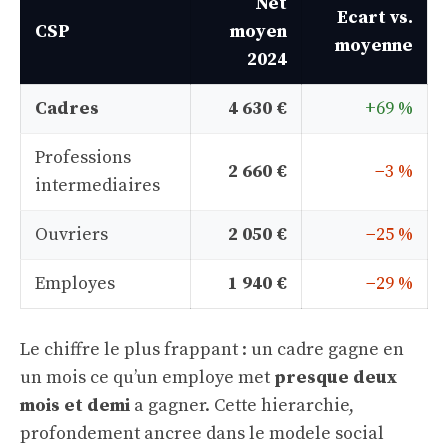
Net
Ecart vs.
CSP
moyen
moyenne
2024
Cadres
4 630 €
+69 %
Professions
2 660 €
−3 %
intermediaires
Ouvriers
2 050 €
−25 %
Employes
1 940 €
−29 %
Le chiffre le plus frappant : un cadre gagne en
un mois ce qu’un employe met
presque deux
mois et demi
a gagner. Cette hierarchie,
profondement ancree dans le modele social