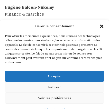
Eugène Balcon-Nukomy
Finance & marchés
Céline Vaubert
Gérer le consentement
Tech & IA
Pour offrir les meilleures expériences, nous utilisons des technologies
Léa Voss
telles que les cookies pour stocker et/ou accéder aux informations des
appareils. Le fait de consentir à ces technologies nous permettra de
Commerce & communication
traiter des données telles que le comportement de navigation ou les ID
uniques sur ce site. Le fait de ne pas consentir ou de retirer son
Roland Villon
consentement peut avoir un effet négatif sur certaines caractéristiques
Industrie & énergie
et fonctions.
Marie Lakanal
Accepter
Ressources humaines
Refuser
Voir les préférences
© 2026 - Europe Business News -
Mentions légales