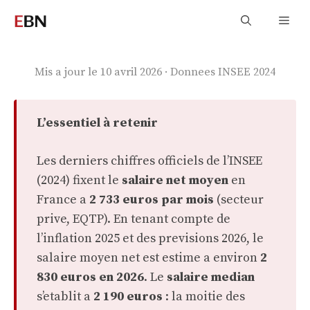
Aller
Men
au
contenu
Mis a jour le 10 avril 2026 · Donnees INSEE 2024
L’essentiel à retenir
Les derniers chiffres officiels de l’INSEE
(2024) fixent le
salaire net moyen
en
France a
2 733 euros par mois
(secteur
prive, EQTP). En tenant compte de
l’inflation 2025 et des previsions 2026, le
salaire moyen net est estime a environ
2
830 euros en 2026
. Le
salaire median
s’etablit a
2 190 euros
: la moitie des