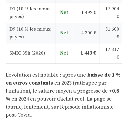
D1 (10 % les moins
17 904
Net
1 492 €
payes)
€
D9 (10 % les mieux
51 600
Net
4 300 €
payes)
€
17 317
SMIC 35h (2026)
Net
1 443 €
€
L’evolution est notable : apres une
baisse de 1 %
en euros constants
en 2023 (rattrapee par
l’inflation), le salaire moyen a progresse de
+0,8
%
en 2024 en pouvoir d’achat reel. La page se
tourne, lentement, sur l’episode inflationniste
post-Covid.