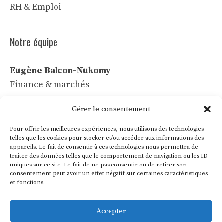
RH & Emploi
Notre équipe
Eugène Balcon-Nukomy
Finance & marchés
Céline Vaubert
Gérer le consentement
Tech & IA
Pour offrir les meilleures expériences, nous utilisons des technologies
Léa Voss
telles que les cookies pour stocker et/ou accéder aux informations des
appareils. Le fait de consentir à ces technologies nous permettra de
Commerce & communication
traiter des données telles que le comportement de navigation ou les ID
uniques sur ce site. Le fait de ne pas consentir ou de retirer son
Roland Villon
consentement peut avoir un effet négatif sur certaines caractéristiques
Industrie & énergie
et fonctions.
Marie Lakanal
Accepter
Ressources humaines