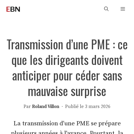
Aller
Men
au
contenu
Transmission d’une PME : ce
que les dirigeants doivent
anticiper pour céder sans
mauvaise surprise
Par
Roland Villon
· Publié le 3 mars 2026
La transmission d'une PME se prépare
plusieurs années à l'avance. Pourtant, la